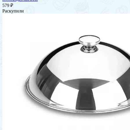
579 ₽
Раскупили