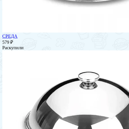
СРЕДА
579 ₽
Раскупили