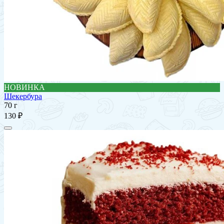
НОВИНКА
Шекербура
70 г
130 ₽