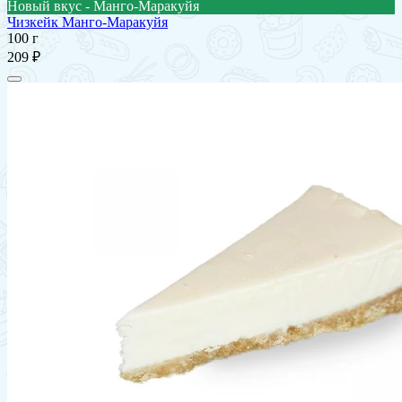
Новый вкус - Манго-Маракуйя
Чизкейк Манго-Маракуйя
100 г
209 ₽