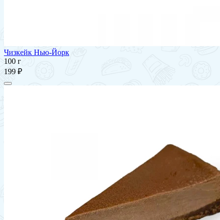
Чизкейк Нью-Йорк
100 г
199 ₽